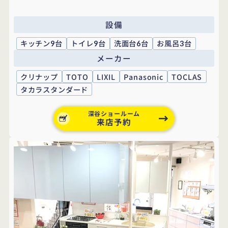
設備
キッチン
台
トイレ
台
洗面台
台
お風呂
台
9
9
6
3
メーカー
クリナップ
TOTO
LIXIL
Panasonic
TOCLAS
タカラスタンダード
深谷ショールーム
来店予約