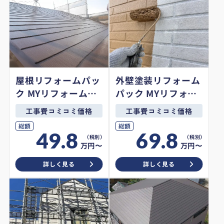
屋根リフォームパッ
外壁塗装リフォーム
ク MYリフォームオ
パック MYリフォー
リジナルプラン
ムオリジナルプラン
工事費コミコミ価格
工事費コミコミ価格
総額
総額
49.8
69.8
万円〜
万円〜
詳しく見る
詳しく見る