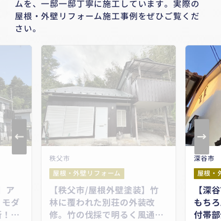
ムを、一邸一邸丁寧に施工しています。
実際の
屋根・外壁リフォーム施工事例をぜひご覧くだ
さい。
深谷市
秩父市
屋根・外壁リフォーム
屋根・
装】竹
【深谷市/外壁塗装】外壁は
【秩
装改
もちろん、軒天や破風などの
いで
風通し
付帯部分も塗装。雨戸もこん
うち