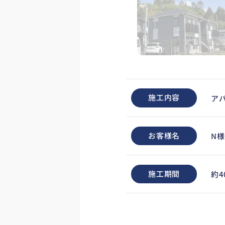
施工内容
ア
お客様名
N様
施工期間
約4