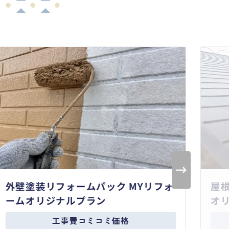
外壁塗装リフォームパック MYリフォ
屋
ームオリジナルプラン
オ
工事費コミコミ価格