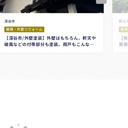
深谷市
秩父
屋根・外壁リフォーム
屋根
【深谷市/外壁塗装】外壁はもちろん、軒天や
【秩
破風などの付帯部分も塗装。雨戸もこんなに
置撤
キレイに♪
ーム
!