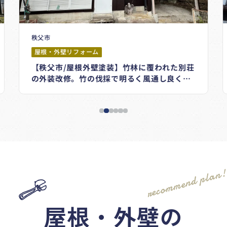
秩父市
屋根・外壁リフォーム
【秩父市/屋根外壁塗装】竹林に覆われた別荘
の外装改修。竹の伐採で明るく風通し良くな
りました！
recommend plan
屋根・外壁の