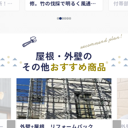
新！劣
修。竹の伐採で明るく風通し
付帯
キレイ
良くなりました！
なに
recommend plan!
屋根・外壁の
その他
おすすめ商品
ー
外壁+屋根 リフォームパック
外