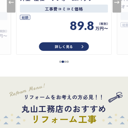
ォ
工事費コミコミ価格
総額
89.8
総
万円〜
円〜
詳しく見る
Reform Menu!
リフォームをお考えの方必見！！
丸山工務店のおすすめ
リフォーム工事