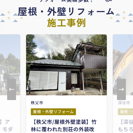
屋根・外壁リフォーム
施工事例
秩父市
深谷市
屋根・外壁リフォーム
屋根・
】ア
【秩父市/屋根外壁塗装】竹
【深
。モダ
林に覆われた別荘の外装改
もち