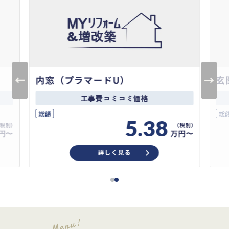
内窓（プラマードU）
玄
工事費コミコミ価格
総額
総
5.38
円〜
万円〜
詳しく見る