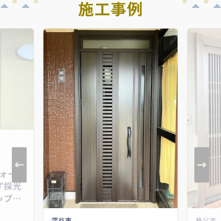
施工事例
ォー
ず採光
ップ
深谷市
秩父市