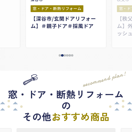
窓・ドア・断熱リフォーム
窓・ド
【深谷市/玄関ドアリフォー
【秩
ム】＃親子ドア＃採風ドア
ム】
ッシ
YKK
recommend plan!
窓・ドア・断熱リフォーム
の
その他
おすすめ商品