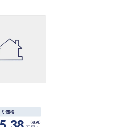
）
コミ価格
5.38