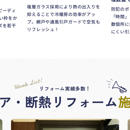
複層ガラス採用により熱の出入りを
防犯のポ
ピーディ
抑えることで冷暖房の効率がアッ
「時間」
い枠をか
プ。網戸や通風引戸ガードで空気も
数個所に
ズを若干
リフレッシュ！
にくい引
Work List!
リフォーム実績多数！
ア・断熱リフォーム