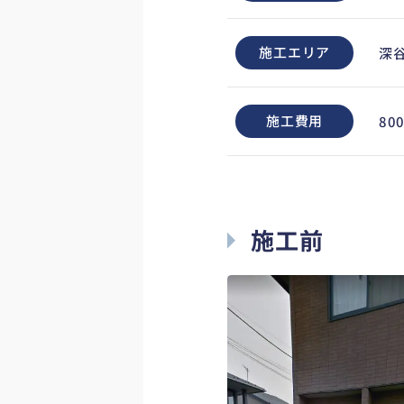
施工エリア
深
施工費用
80
施工前