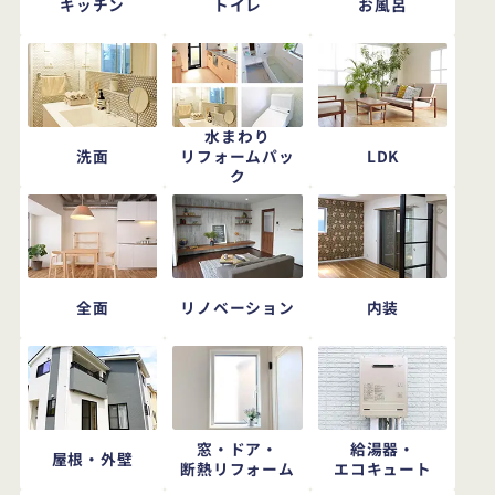
キッチン
トイレ
お風呂
水まわり
洗面
LDK
リフォームパッ
ク
全面
リノベーション
内装
窓・ドア・
給湯器・
屋根・外壁
断熱リフォーム
エコキュート