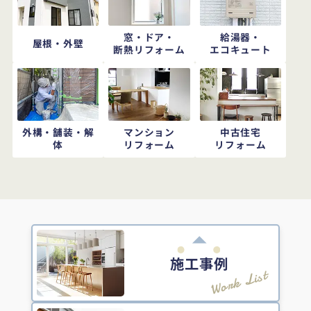
窓・ドア・
給湯器・
屋根・外壁
断熱リフォーム
エコキュート
外構・舗装・解
マンション
中古住宅
体
リフォーム
リフォーム
施工事例
Work List