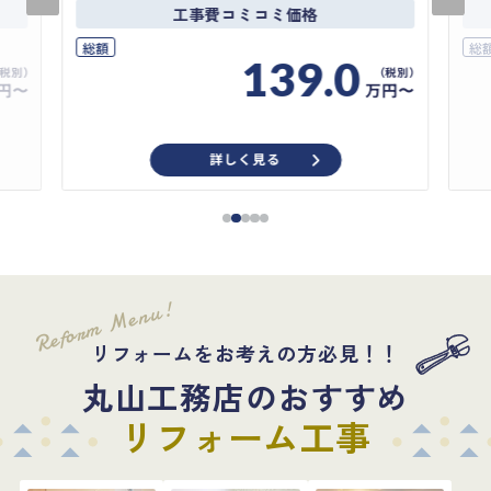
工事費コミコミ価格
総額
総
139.0
円〜
万円〜
詳しく見る
Reform Menu!
リフォームをお考えの方必見！！
丸山工務店のおすすめ
リフォーム工事