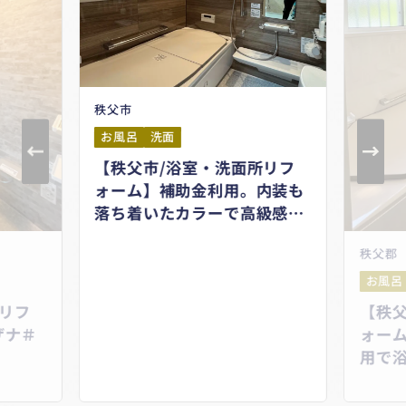
秩父市
お風呂
洗面
【秩父市/浴室・洗面所リフ
ォーム】補助金利用。内装も
落ち着いたカラーで高級感あ
ふれる仕上がりです♪＃
秩父郡
TOTO＃サザナ＃クリナップ
＃S＃住宅省エネ2025キャン
お風呂
ペーン＃子育てグリーン住宅
リフ
【秩
支援事業＃先進的窓リノベ
ザナ＃
ォー
2025事業
用で
＃TO
ピアラ