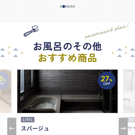
ャン
住宅
ベ20
recommend plan!
お風呂のその他
おすすめ商品
8
27
%
%
FF
OFF
LIXIL
TO
スパージュ
サ