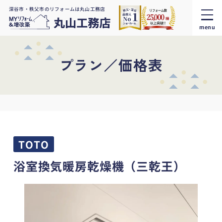
深谷市・秩父市のリフォームは丸山工務店
menu
プラン／価格表
TOTO
浴室換気暖房乾燥機（三乾王）