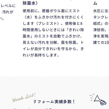
ム
除菌水）
ノレベルに
水圧に左
使用前に、便器ボウル面にミスト
、汚れが
タンクレ
（水）をふきかけ汚れを付きにくく
い。
結式」の
します（プレミスト）。使用後と8
浄技術。
時間使用しないときには「きれい除
浄を実現
菌水」のミストを自動でふきかけ、
建ての2
見えない汚れを分解、菌を除菌。ト
イレが自分できれいを守るから、き
れいが長持ちします。
Work List!
リフォーム実績多数！