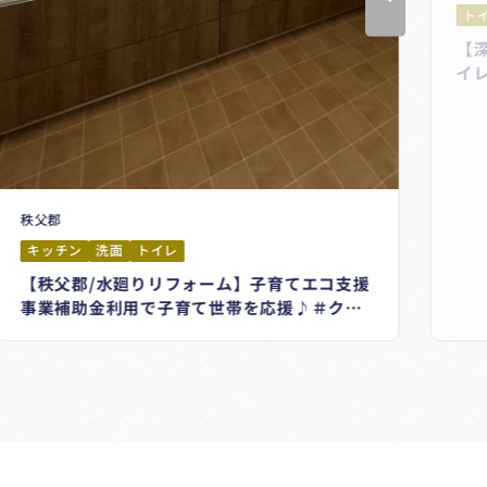
トイ
【深
イレ
秩父郡
キッチン
洗面
トイレ
【秩父郡/水廻りリフォーム】子育てエコ支援
事業補助金利用で子育て世帯を応援♪＃クリ
ナップ＃ステディア＃LIXIL＃TOTO