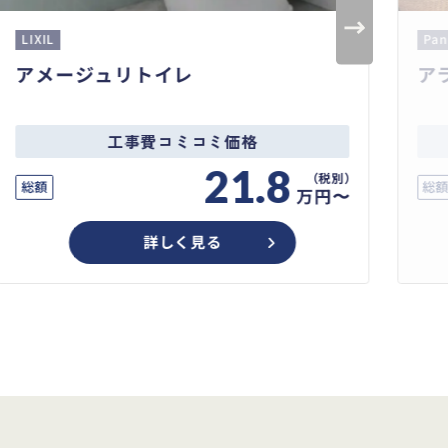
LIXIL
Pana
アメージュリトイレ
アラ
工事費コミコミ価格
21.8
総額
総額
万円〜
詳しく見る