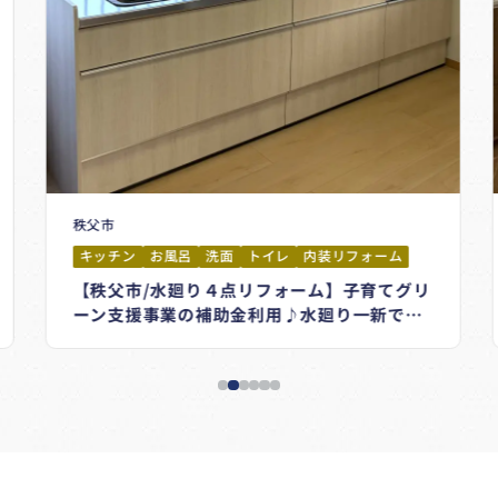
秩父市
キッチン
お風呂
洗面
トイレ
内装リフォーム
【秩父市/水廻り４点リフォーム】子育てグリ
ーン支援事業の補助金利用♪水廻り一新で毎
日が快適に！＃グランスパ＃シエラ＃LIXIL＃
TOTO