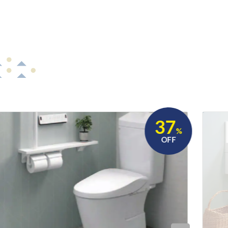
!
37
%
OFF