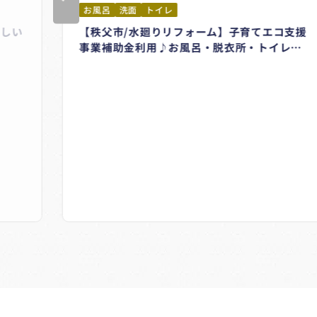
お風呂
洗面
トイレ
しい
【秩父市/水廻りリフォーム】子育てエコ支援
2
事業補助金利用♪お風呂・脱衣所・トイレの
内装もきれいに明るくなりました＃タカラス
タンダード＃グランスパ＃LIXIL＃ピアラ＃
TOTO＃ミラブルZERO