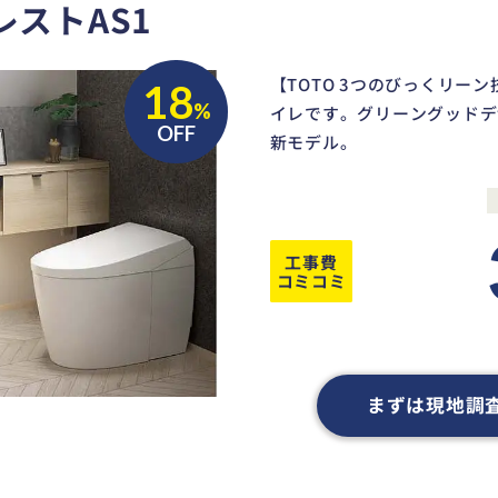
レストAS1
【TOTO 3つのびっくリー
18
%
イレです。グリーングッドデ
OFF
新モデル。
工事費
コミコミ
まずは現地調