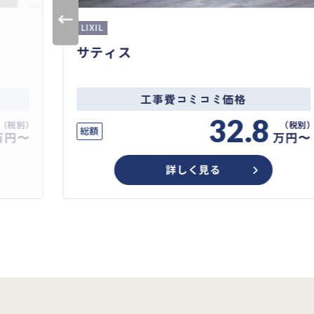
LIXIL
サティス
工事費コミコミ価格
32.8
総額
万円〜
万円〜
詳しく見る