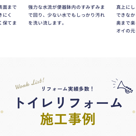
強力な水流が便器鉢内のすみずみま
真上にし
表面まで
で回り、少ない水でもしっかり汚れ
できなか
きにく
を洗い流します。
奥まで楽
く保てま
オイの元
Work List!
リフォーム実績多数！
トイレリフォーム
施工事例