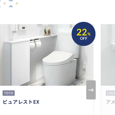
22
%
OFF
TOTO
LIXI
ピュアレストEX
ア