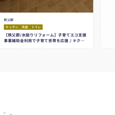
秩父郡
キッチン
洗面
トイレ
【秩父郡/水廻りリフォーム】子育てエコ支援
事業補助金利用で子育て世帯を応援♪＃クリ
ナップ＃ステディア＃LIXIL＃TOTO
!