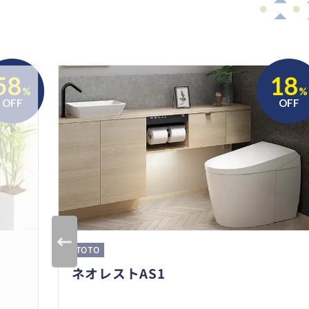
58
18
%
%
OFF
OFF
TOTO
ネオレストAS1