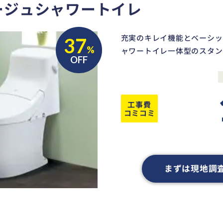
ージュシャワートイレ
充実のキレイ機能とベーシッ
37
%
ャワートイレ一体型のスタン
OFF
工事費
コミコミ
まずは現地調