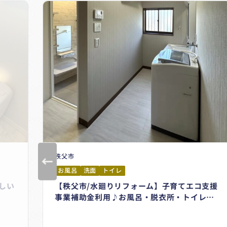
秩父市
お風呂
洗面
トイレ
しい
【秩父市/水廻りリフォーム】子育てエコ支援
2
事業補助金利用♪お風呂・脱衣所・トイレの
内装もきれいに明るくなりました＃タカラス
タンダード＃グランスパ＃LIXIL＃ピアラ＃