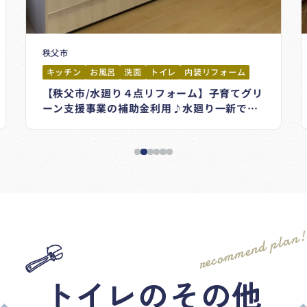
秩父市
キッチン
お風呂
洗面
トイレ
内装リフォーム
【秩父市/水廻り４点リフォーム】子育てグリ
ーン支援事業の補助金利用♪水廻り一新で毎
日が快適に！＃グランスパ＃シエラ＃LIXIL＃
TOTO
recommend plan
トイレのその他