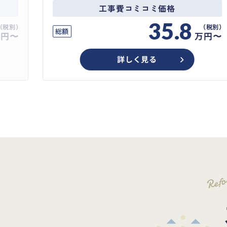
工事費コミコミ価格
35.8
総額
万円〜
万円〜
詳しく見る
Ref