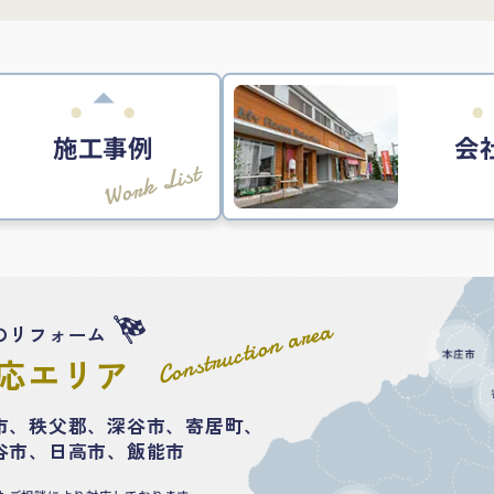
施工事例
会
Work List
Construction area
のリフォーム
応エリア
市、秩父郡、深谷市、寄居町、
谷市、日高市、飯能市