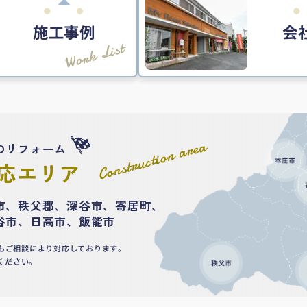
施工事例
会
Work List
Construction area
のリフォーム
応エリア
市、秩父郡、深谷市、寄居町、
谷市、日高市、飯能市
もご相談により対応しております。
ください。