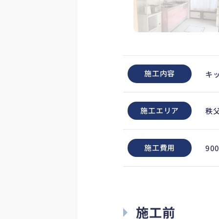
施工内容
キ
施工エリア
秩
施工費用
90
施工前