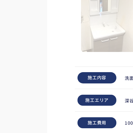
施工内容
洗
施工エリア
深
施工費用
10