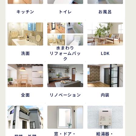
キッチン
トイレ
お風呂
水まわり
洗面
LDK
リフォームパッ
ク
全面
リノベーション
内装
窓・ドア・
給湯器・