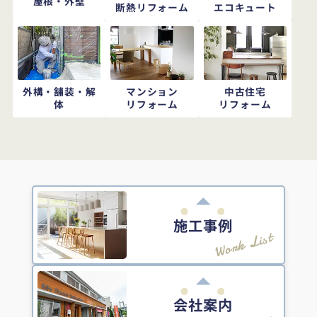
屋根・外壁
断熱リフォーム
エコキュート
外構・舗装・解
マンション
中古住宅
体
リフォーム
リフォーム
施工事例
Work List
会社案内