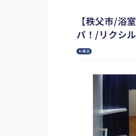
【秩父市/浴
パ！/リクシ
お風呂