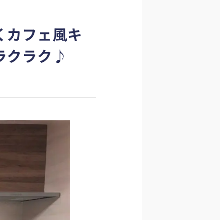
くカフェ風キ
ラクラク♪