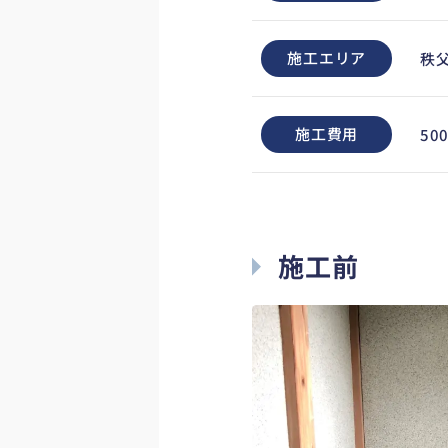
施工エリア
秩
施工費用
50
施工前