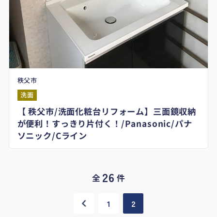
秩父市
洗面
【 秩父市/洗面化粧台リフォーム】三面鏡収納
が便利！すっきり片付く！/Panasonic/パナ
ソニック/Cライン
26
全
件
1
2