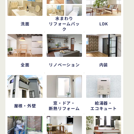
水まわり
洗面
LDK
リフォームパッ
ク
全面
リノベーション
内装
窓・ドア・
給湯器・
屋根・外壁
断熱リフォーム
エコキュート