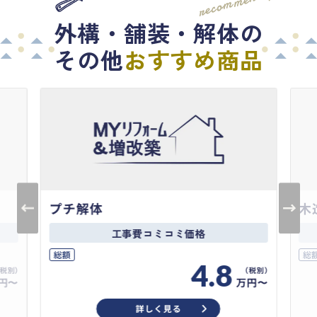
外構・舗装・解体の
その他
おすすめ商品
プチ解体
木
工事費コミコミ価格
総額
総
4.8
円〜
万円〜
詳しく見る