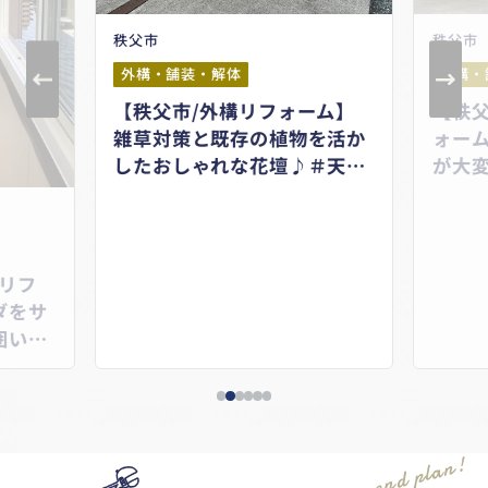
秩父市
秩父市
外構・舗装・解体
外構・
【秩父市/外構リフォーム】
【秩
雑草対策と既存の植物を活か
ォー
したおしゃれな花壇♪＃天然
が大
石アプローチ＃お手入れしや
タイ
すい花壇＃カラーリーフ花
フォ
壇
リフ
ダをサ
囲い＃
recommend plan!