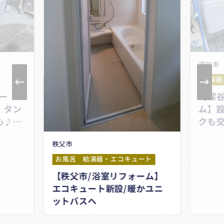
深谷市
給湯器
ー
【深谷
。タン
ム】
心♪コ
クも
タイ
ロナ
秩父市
プ
お風呂
給湯器・エコキュート
【秩父市/浴室リフォーム】
エコキュート新設/暖かユニ
ットバスへ