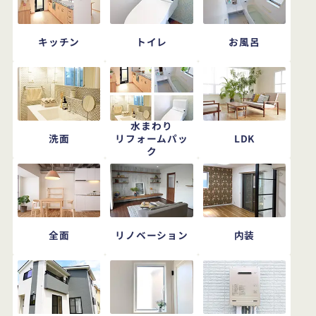
キッチン
トイレ
お風呂
水まわり
洗面
LDK
リフォームパッ
ク
全面
リノベーション
内装