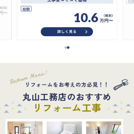
総
総額
円〜
10.6
万円〜
詳しく見る
Reform Menu!
リフォームをお考えの方必見！！
丸山工務店のおすすめ
リフォーム工事