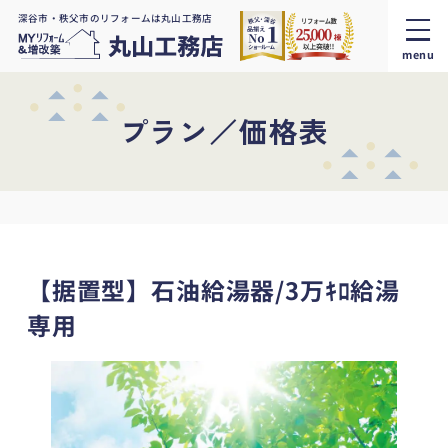
深谷市・秩父市のリフォームは丸山工務店
menu
プラン／価格表
【据置型】石油給湯器/3万ｷﾛ給湯
専用