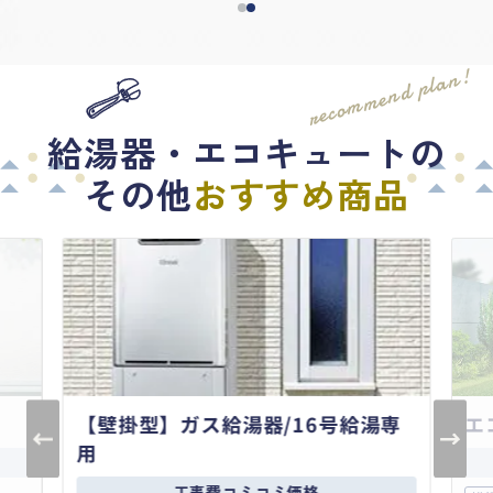
recommend plan!
給湯器・エコキュートの
その他
おすすめ商品
【壁掛型】ガス給湯器/16号給湯専
エ
用
工事費コミコミ価格