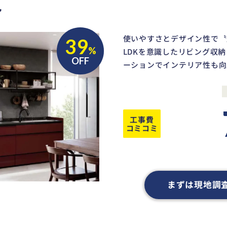
ト
使いやすさとデザイン性で〝
39
%
LDKを意識したリビング収
OFF
ーションでインテリア性も向
工事費
コミコミ
まずは現地調