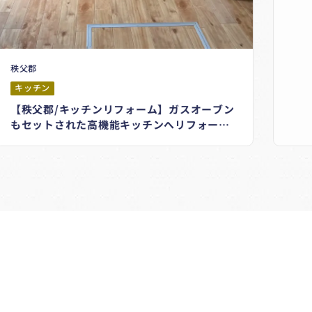
ップ
工 
デ
秩父郡
キッチン
【秩父郡/キッチンリフォーム】ガスオーブン
もセットされた高機能キッチンへリフォー
ム。木目が美しいフローリングはまるで無垢
材のよう！＃タカラスタンダード＃トレーシ
ア＃TOYOTEX#キュビスム
!