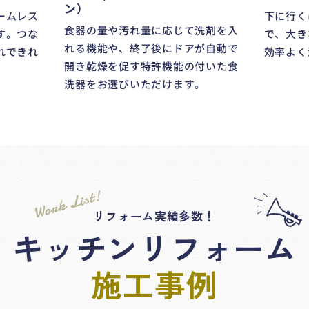
ン）
ームレス
下に行く
食器の量や汚れ量に応じて洗剤を入
す。つな
で、大き
れる機能や、終了後にドアが自動で
れできれ
効率よく
開き乾燥を促す特許機能の付いた食
洗器をお選びいただけます。
Work List!
リフォーム実績多数！
キッチンリフォーム
施工事例