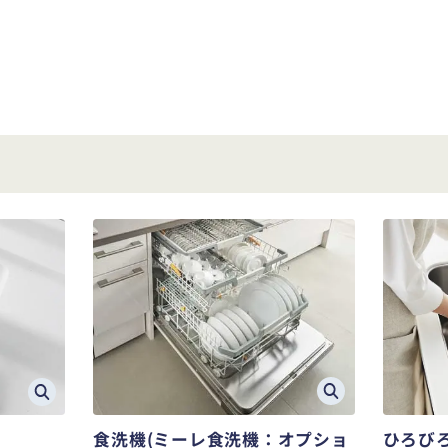
食洗機(ミーレ食洗機：オプショ
ひろび