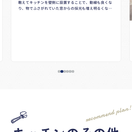
ム！＃Panasonic＃Vスタイル
敢えてキッチンを壁側に設置することで、動線も良くな
り、物でふさがれていた窓からの採光も増え明るくなり
ました。
今までご使用されていたカップボードはカウンターに合
わせて一部造作し再利用するECOリフォームです♪
recommend plan