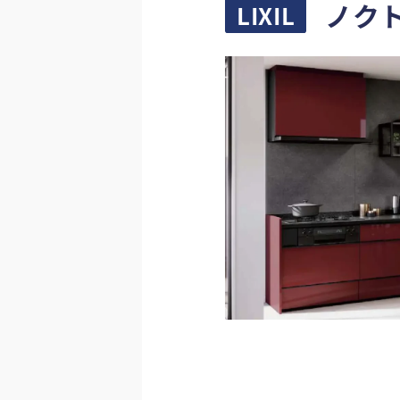
ノク
LIXIL