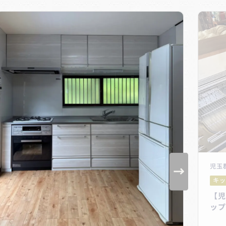
児玉
キッ
【児
ップ
プボ