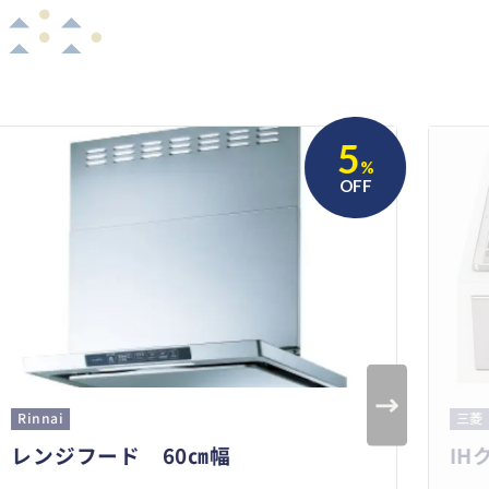
5
%
OFF
Rinnai
三菱
レンジフード 60㎝幅
IH