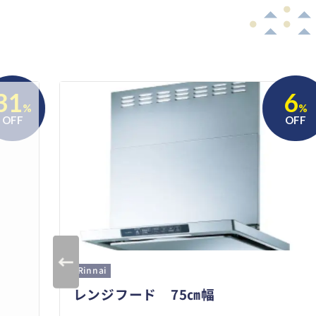
31
6
%
%
OFF
OFF
Rinnai
レンジフード 75㎝幅