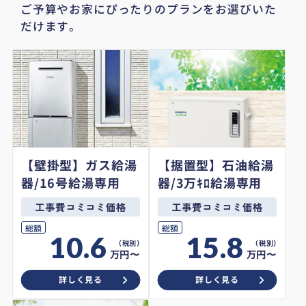
ご予算やお家にぴったりのプランをお選びいた
だけます。
【壁掛型】ガス給湯
【据置型】石油給湯
器/16号給湯専用
器/3万ｷﾛ給湯専用
工事費コミコミ価格
工事費コミコミ価格
総額
総額
10.6
15.8
万円〜
万円〜
詳しく見る
詳しく見る