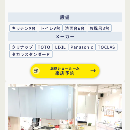
設備
キッチン
台
トイレ
台
洗面台
台
お風呂
台
9
9
6
3
メーカー
クリナップ
TOTO
LIXIL
Panasonic
TOCLAS
タカラスタンダード
深谷ショールーム
来店予約