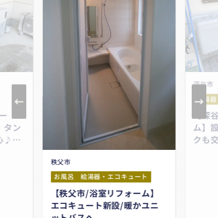
深谷市
給湯器・エコキュート
【深谷市/給湯器リフォー
ム】設置型石油給湯器。タン
クも交換し耐久性も安心♪コ
ロナ石油給湯器/オートタイ
プ
エコキュート
リフォーム】
設/暖かユニ