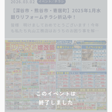
2026.03.02
イベント／チラシ
【深谷市・熊谷市・寄居町】2025年1月水
廻りリフォームチラシ折込中！
皆様 明けましておめでとうございます！今年
も私たち丸山工務店はおうちのお困り事を解決
します！ぜひご相談下さい♪ キッチンリフ
ォーム/お風呂リフォーム/トイレリフォーム/洗
面化粧台リフォーム/給湯器交換/屋根・外壁リ
フォーム/住宅省エネ補助金
このイベントは
終了しました