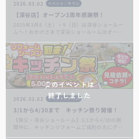
2026.03.02
イベント／チラシ
【深谷店】オープン3周年感謝祭！
2025年3月8（土）・9（日）は深谷ショールー
ムへ！おかげさまで深谷ショールームはオープ
ン3周年を迎えることができました。日ごろの
感謝の気持ちをこめてイベントを開催します！
ご家族皆様でのご来場をお待ちしています
いつもありがとうございます。埼玉県秩父/深谷
地域のリフォーム・増改築・リノベーションは
丸山工務店へお任せください！
このイベントは
終了しました
2026.03.02
イベント／チラシ
3/1から4/30まで キッチン祭り開催！
【秩父・深谷ショールーム】3/1から4/30の期
間中に、キッチンリフォームご成約の方にグル
メカタログギフト5000円分プレゼント！下欄の