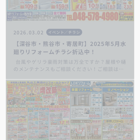
2026.03.02
イベント／チラシ
【深谷市・熊谷市・寄居町】2025年5月水
廻りリフォームチラシ折込中！
台風やゲリラ豪雨対策は万全ですか？屋根や樋
のメンテナンスもご相談ください！ご相談は丸
山工務店へ キッチンリフォーム/お風呂リフ
ォーム/トイレリフォーム/洗面化粧台リフォー
ム/給湯器交換/屋根・外壁リフォーム/住宅省エ
ネ補助金