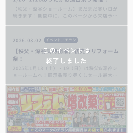
【秩父・深谷ショールーム】まだまだ寒い日が
続きます！期間中に、このページから来店予約
→お風呂リフォームご成約の方にカタログギフ
ト5000円分プレゼント♪お得なキャンペーンを
お見逃しなく！ いつもありがとうございま
2026.03.02
イベント／チラシ
す。埼玉県深谷市・熊谷市・秩父市・寄居町の
このイベントは
リフォーム・増改築・リノベーションは丸山工
【秩父・深谷同時開催】初売りリフォーム
務店へお任せください！
祭！
終了しました
2025年1月18（土）・19（日）は秩父&深谷シ
ョールームへ！展示品売り尽くしセール最大
70％off♪新しい年は景気よくスタートしましよ
う。是非ご家族みなさんでご来場ください！
いつもありがとうございます。埼玉県秩父/深谷
地域のリフォーム・増改築・リノベーションは
丸山工務店へお任せください！