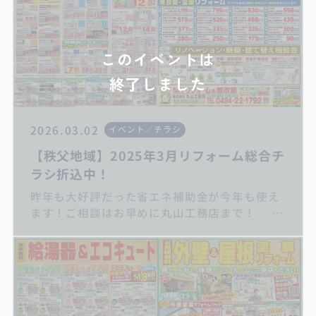
このイベントは
終了しました
2026.03.02
イベント／チラシ
【秩父地域】2025年3月リフォーム総合チ
ラシ折込中！
昨年も大好評だった省エネ補助金が今年も使え
ます！ご相談はお早めに丸山工務店まで！
キッチンリフォーム/お風呂リフォーム/トイレ
リフォーム/洗面化粧台リフォーム/給湯器交換/
屋根・外壁リフォーム/住宅省エネ2025キャン
ペーン/子育てグリーン支援事業/先進的窓リノ
ベ2025事業