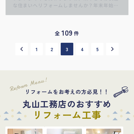
な住まいへリフォームしませんか？年末年始に
ご家族が集まる機会にじっくりお話ができるよ
うお見積りをとっておきませんか！先ずはこち
らのページから来店予約へGO！！ キッチン
109
リフォーム/お風呂リフォーム/トイレリフォー
全
件
ム/洗面化粧台リフォーム/給湯器交換/屋根・外
壁リフォーム/住宅省エネ2024キャンペーン/子
1
2
3
4
5
育てエコホーム支援事業/先進的窓リノベ2024
事業
Reform Menu!
リフォームをお考えの方必見！！
丸山工務店のおすすめ
リフォーム工事