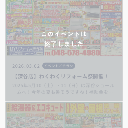
このイベントは
終了しました
2026.03.02
イベント／チラシ
【深谷店】わくわくリフォーム祭開催！
2025年5月10（土）・11（日）は深谷ショール
ームへ！今年の夏も暑そうですね！補助金を利
用して省エネ住宅へリフォームしませんか？ご
相談・お見積り無料です。ご家族皆様でのご来
場をお待ちしています いつもありがとうご
ざいます。埼玉県秩父/深谷地域のリフォーム・
増改築・リノベーションは丸山工務店へお任せ