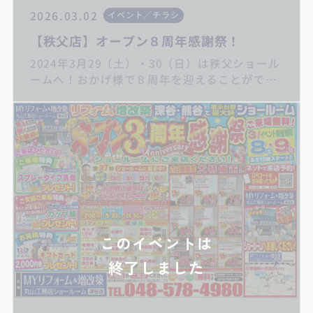
2026.03.02
イベント／チラシ
【秩父店】オープン８周年感謝祭！
2024年3月29（土）・30（日）は秩父ショール
ームへ！おかげ様で８周年を迎えることができ
ました。恒例の春のお花の苗プレゼント♪もう
すぐ過去最大級の補助金制度がスタートしま
す。ご相談受付中ですので是非この機会にご来
場ください！ いつもありがとうございま
す。埼玉県秩父/深谷地域のリフォーム・増改
築・リノベーションは丸山工務店へお任せくだ
さい！
このイベントは
終了しました