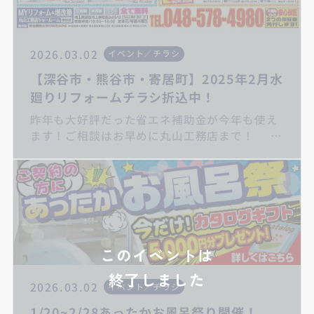
2026.03.02
イベント／チラシ
【深谷市・熊谷市・寄居町】2025年2月水
廻りリフォームチラシ折込中！
昨年も大好評だった省エネ補助金が今年も使え
ます！ご相談はお早めに丸山工務店まで！
キッチンリフォーム/お風呂リフォーム/トイレ
リフォーム/洗面化粧台リフォーム/給湯器交換/
屋根・外壁リフォーム/住宅省エネ補助金
このイベントは
終了しました
2026.03.02
イベント／チラシ
1/20~2/28あったかお風呂祭り開催！