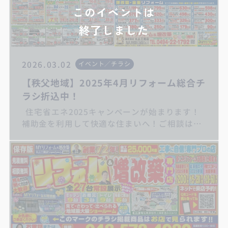
このイベントは
終了しました
2026.03.02
イベント／チラシ
【秩父地域】2025年4月リフォーム総合チ
ラシ折込中！
住宅省エネ2025キャンペーンが始まります！
補助金を利用して快適な住まいへ！ご相談はお
早めに丸山工務店まで キッチンリフォーム/
お風呂リフォーム/トイレリフォーム/洗面化粧
台リフォーム/給湯器交換/屋根・外壁リフォー
ム/住宅省エネ2025キャンペーン/子育てグリー
ン支援事業/先進的窓リノベ2025事業