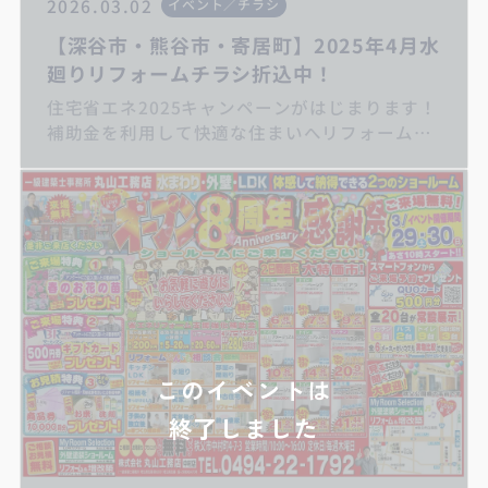
2026.03.02
イベント／チラシ
【深谷市・熊谷市・寄居町】2025年4月水
廻りリフォームチラシ折込中！
住宅省エネ2025キャンペーンがはじまります！
補助金を利用して快適な住まいへリフォームし
ませんか。 ご相談はお早めに丸山工務店ま
で！ キッチンリフォーム/お風呂リフォーム/
トイレリフォーム/洗面化粧台リフォーム/給湯
器交換/屋根・外壁リフォーム/住宅省エネ補助
金
このイベントは
終了しました