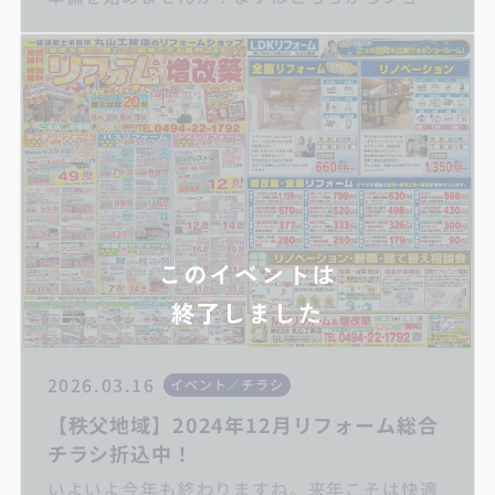
ルームへ来店予約して下さい♪ キッチンリ
フォーム/お風呂リフォーム/トイレリフォーム/
洗面化粧台リフォーム/給湯器交換/屋根・外壁
リフォーム/住宅省エネ2024キャンペーン/子育
てエコホーム支援事業/先進的窓リノベ2024事
業
このイベントは
終了しました
2026.03.16
イベント／チラシ
【秩父地域】2024年12月リフォーム総合
チラシ折込中！
いよいよ今年も終わりますね。来年こそは快適