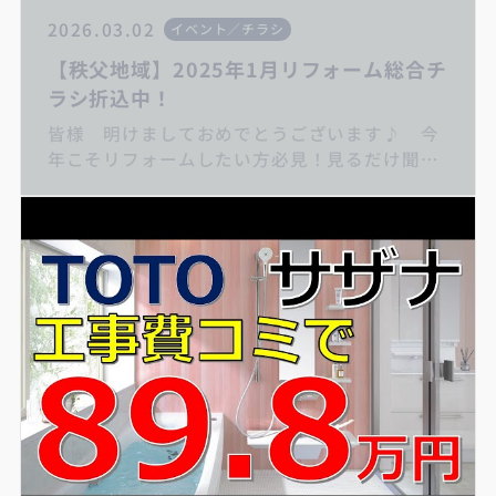
2026.03.02
イベント／チラシ
【秩父地域】2025年1月リフォーム総合チ
ラシ折込中！
皆様 明けましておめでとうございます♪ 今
年こそリフォームしたい方必見！見るだけ聞く
だけ大歓迎です。まずは来店予約お待ちしてお
ります キッチンリフォーム/お風呂リフォー
ム/トイレリフォーム/洗面化粧台リフォーム/給
湯器交換/屋根・外壁リフォーム/住宅省エネ
2024キャンペーン/子育てエコホーム支援事業/
先進的窓リノベ2024事業