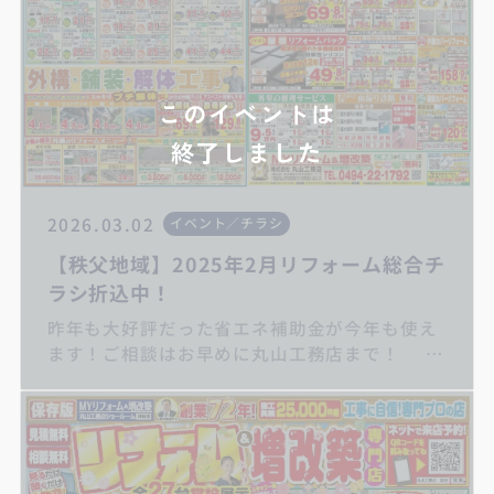
このイベントは
終了しました
2026.03.02
イベント／チラシ
【秩父地域】2025年2月リフォーム総合チ
ラシ折込中！
昨年も大好評だった省エネ補助金が今年も使え
ます！ご相談はお早めに丸山工務店まで！
キッチンリフォーム/お風呂リフォーム/トイレ
リフォーム/洗面化粧台リフォーム/給湯器交換/
屋根・外壁リフォーム/住宅省エネ2024キャン
ペーン/子育てエコホーム支援事業/先進的窓リ
ノベ2024事業