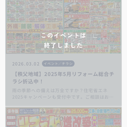
ください！
このイベントは
終了しました
2026.03.02
イベント／チラシ
【秩父地域】2025年5月リフォーム総合チ
ラシ折込中！
雨の季節への備えは万全ですか？住宅省エネ
2025キャンペーンも受付中です。ご相談はお早
めに丸山工務店まで キッチンリフォーム/お
風呂リフォーム/トイレリフォーム/洗面化粧台
リフォーム/給湯器交換/屋根・外壁リフォーム/
住宅省エネ2025キャンペーン/子育てグリーン