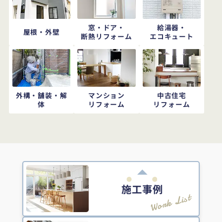
窓・ドア・
給湯器・
屋根・外壁
断熱リフォーム
エコキュート
外構・舗装・解
マンション
中古住宅
体
リフォーム
リフォーム
施工事例
Work List