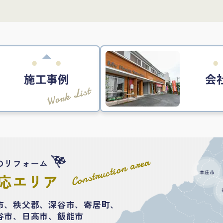
施工事例
会
Work List
Construction area
のリフォーム
応エリア
市、秩父郡、深谷市、寄居町、
谷市、日高市、飯能市