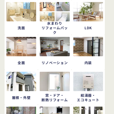
水まわり
洗面
LDK
リフォームパッ
ク
全面
リノベーション
内装
窓・ドア・
給湯器・
屋根・外壁
断熱リフォーム
エコキュート