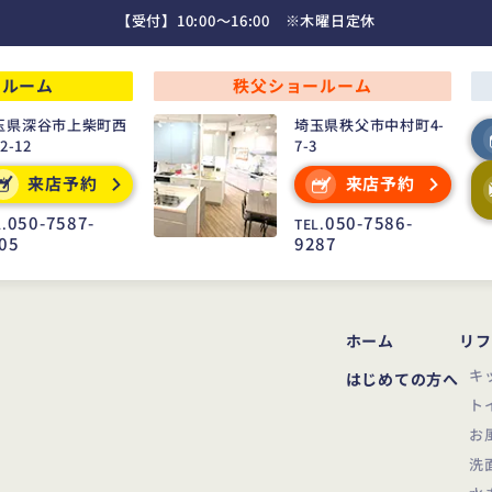
【受付】10:00～16:00 ※木曜日定休
ールーム
秩父ショールーム
玉県深谷市上柴町西
埼玉県秩父市中村町4-
22-12
7-3
来店予約
来店予約
050-7587-
050-7586-
.
TEL.
05
9287
ホーム
リフ
キ
はじめての方へ
ト
お
洗