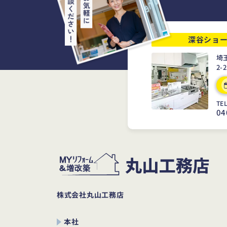
深谷ショ
埼
2-
TEL
04
株式会社丸山工務店
本社