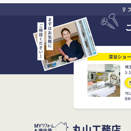
リ
深谷ショ
埼
2-
TEL
04