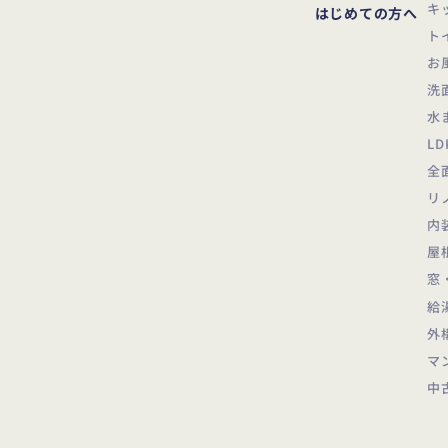
キ
はじめての方へ
ト
お
洗
水
L
全
リ
内
屋
窓
給
外
マ
中