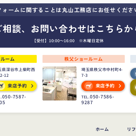
フォームに関することは
丸山工務店にお任せくださ
ご相談、お問い合わせはこちらか
【受付】10:00～16:00 ※木曜日定休
ールーム
秩父ショールーム
玉県深谷市上柴町西
埼玉県秩父市中村町4-
22-12
7-3
来店予約
来店予約
050-7587-
050-7586-
.
TEL.
05
9287
ホーム
リフ