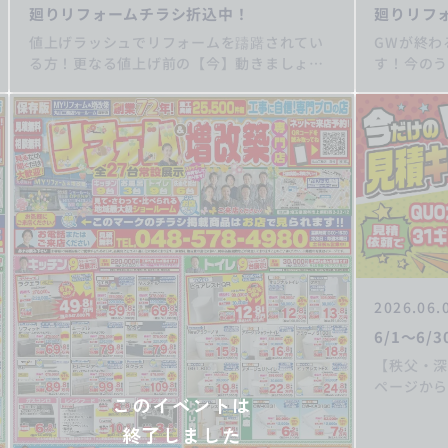
廻りリフォームチラシ折込中！
廻りリフ
値上げラッシュでリフォームを躊躇されてい
GWが終わ
る方！更なる値上げ前の【今】動きましょ
す！今の
う！丸山工務店にぜひご相談ください！
務店にぜ
https://my-eco.jp/ キッチンリフォー
リフォーム
ム/お風呂リフォーム/トイレリフォーム/洗面
ーム/洗面
化粧台リフォーム/給湯器交換/屋根・外壁リ
根・外壁リ
フォーム/住宅省エネ2026/先進的窓リノベ
窓リノベ20
2026事業/みらいエコ住宅2026事業/給湯省エ
給湯省エネ
ネ2026事業
2026.06.
6/1～6
【秩父・
ページから
このイベントは
ド500円
プレゼン
終了しました