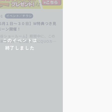
01
イベント／チラシ
年6月１日～３０日】W特典つき見
ペーン開催！
深谷ショールーム】期間中に、この
このイベントは
来店予約→ご商談の方にQUOカー
分+サーティーワンギフト500円分を
終了しました
ト♪お得なキャンペーンをお見逃し
s://my-eco.jp/