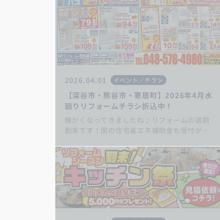
2026.04.01
イベント／チラシ
【深谷市・熊谷市・寄居町】2026年4月水
廻りリフォームチラシ折込中！
暖かくなってきましたね♪リフォームの適期
到来です！国の住宅省エネ補助金も受付が始
まります！ 補助金申請実績多数！！丸山工務
店にぜひご相談ください！ キッチンリフ
ォーム/お風呂リフォーム/トイレリフォーム/
洗面化粧台リフォーム/給湯器交換/屋根・外
壁リフォーム/住宅省エネ2026/先進的窓リノ
ベ2026事業/みらいエコ住宅2026事業/給湯省
エネ2026事業