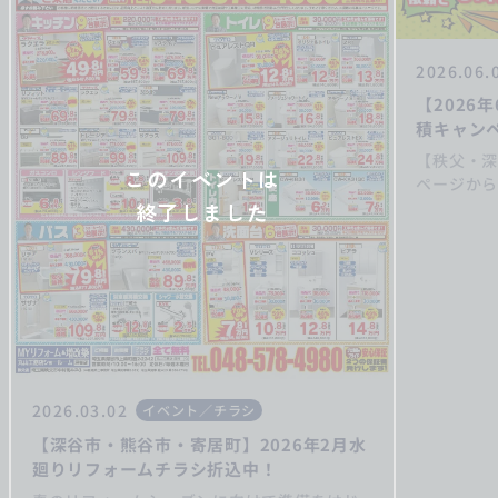
2026.06.
【2026
積キャン
【秩父・
このイベントは
ページから
ド500円
終了しました
プレゼン
なく！ http
2026.03.02
イベント／チラシ
【深谷市・熊谷市・寄居町】2026年2月水
廻りリフォームチラシ折込中！