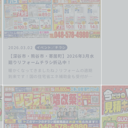
なく！ 
県深谷市
ーム・増
へお任せ
2026.03.02
イベント／チラシ
【深谷市・熊谷市・寄居町】2026年3月水
廻りリフォームチラシ折込中！
暖かくなってきましたね♪リフォームの適期
到来です！国の住宅省エネ補助金も受付が始
まります！ 補助金申請実績多数！！丸山工務
店にぜひご相談ください！ キッチンリフ
ォーム/お風呂リフォーム/トイレリフォーム/
洗面化粧台リフォーム/給湯器交換/屋根・外
壁リフォーム/住宅省エネ2026/先進的窓リノ
ベ2026事業/みらいエコ住宅2026事業/給湯省
エネ2026事業