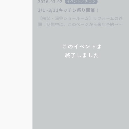
2026.03.02
イベント／チラシ
3/1~3/31キッチン祭り開催！
【秩父・深谷ショールーム】リフォームの適
期！期間中に、このページから来店予約→キ
ッチンリフォームご成約の方にカタログギフ
ト5000円分プレゼント♪お得なキャンペーン
をお見逃しなく！ いつもありがとうござい
このイベントは
ます。埼玉県深谷市・熊谷市・秩父市・寄居
終了しました
町のリフォーム・増改築・リノベーションは
丸山工務店へお任せください！