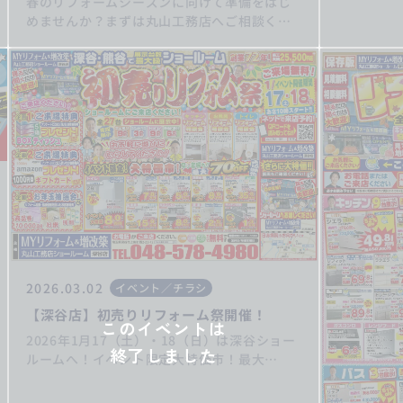
春のリフォームシーズンに向けて準備をはじ
めませんか？まずは丸山工務店へご相談くだ
さい♪ 補助金を活用して快適な住まいにリフ
ォームしましょう！ キッチンリフォーム/
お風呂リフォーム/トイレリフォーム/洗面化
粧台リフォーム/給湯器交換/屋根・外壁リフ
ォーム/住宅省エネ2026/先進的窓リノベ2026
事業/みらいエコ住宅2026事業/給湯省エネ
2026事業
2026.03.02
イベント／チラシ
【深谷店】初売りリフォーム祭開催！
このイベントは
2026年1月17（土）・18（日）は深谷ショー
終了しました
ルームへ！イベント限定大特価市！最大
70％OFF♪お得なこの機会をお見逃しな
く！！ご家族皆様でのご来場をお待ちしてい