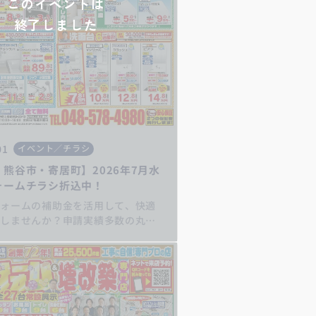
このイベントは
終了しました
01
イベント／チラシ
熊谷市・寄居町】2026年7月水
ォームチラシ折込中！
フォームの補助金を活用して、快適
にしませんか？申請実績多数の丸山
ご相談ください！ https://my-
p/ キッチンリフォーム/お風呂リフ
イレリフォーム/洗面化粧台リフォ
器交換/屋根・外壁リフォーム/住宅
6/先進的窓リノベ2026事業/みらい
026事業/給湯省エネ2026事業