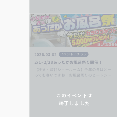
2026.03.02
イベント／チラシ
2/1~2/28あったかお風呂祭り開催！
【秩父・深谷ショールーム】今年の冬はとー
っても寒いですね！お風呂周りのヒートショ
ック対策は万全ですか？！期間中に、このペ
ージから来店予約→お風呂リフォームご成約
の方にカタログギフト5000円分プレゼント♪
このイベントは
お得なキャンペーンをお見逃しなく！ いつ
終了しました
もありがとうございます。埼玉県深谷市・熊
谷市・秩父市・寄居町のリフォーム・増改
築・リノベーションは丸山工務店へお任せく