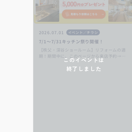
2026.07.01
イベント／チラシ
7/1～7/31キッチン祭り開催！
【秩父・深谷ショールーム】リフォームの適
期！期間中に、このページから来店予約→キ
このイベントは
ッチンリフォームご成約の方にカタログギフ
終了しました
ト5000円分プレゼント♪お得なキャンペーン
をお見逃しなく！ いつもありがとうござい
ます。埼玉県深谷市・熊谷市・秩父市・寄居
町のリフォーム・増改築・リノベーションは
丸山工務店へお任せください！