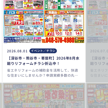
2026.08.01
2026.07.
イベント／チラシ
【深谷市・熊谷市・寄居町】2026年8月水
【深谷市・
廻りリフォームチラシ折込中！
廻りリフ
省エネリフォームの補助金を活用して、快適
省エネリ
な住まいにしませんか？申請実績多数の丸山
な住まい
工務店にぜひご相談ください！ https://my-
工務店にぜひ
eco.jp/ キッチンリフォーム/お風呂リフ
eco.j
ォーム/トイレリフォーム/洗面化粧台リフォ
ォーム/ト
ーム/給湯器交換/屋根・外壁リフォーム/住宅
ーム/給湯
省エネ2026/先進的窓リノベ2026事業/みらい
省エネ202
エコ住宅2026事業/給湯省エネ2026事業
エコ住宅2