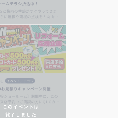
ォームチラシ折込中！
ると梅雨の季節がすぐやってきま
うちに屋根や雨樋の点検を！丸山工
ひご相談ください！ キッチン
/お風呂リフォーム/トイレリフォ
化粧台リフォーム/給湯器交換/屋
フォーム/住宅省エネ2026/先進的
26事業/みらいエコ住宅2026事業/
2026事業
01
イベント／チラシ
/30お見積りキャンペーン開催
深谷ショールーム】期間中に、この
来店予約→ご商談の方にQUOカー
このイベントは
分+サーティーワンギフト500円分を
ト♪お得なキャンペーンをお見逃し
終了しました